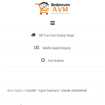
Skip
to
content
100 Tl ve Üzeri Ücretsiz Kargo
Taksitle Güvenli Alışveriş
Hızlı Teslimat
Ana Sayfa
/ Ürünler “oyun hamuru” olarak etiketlendi