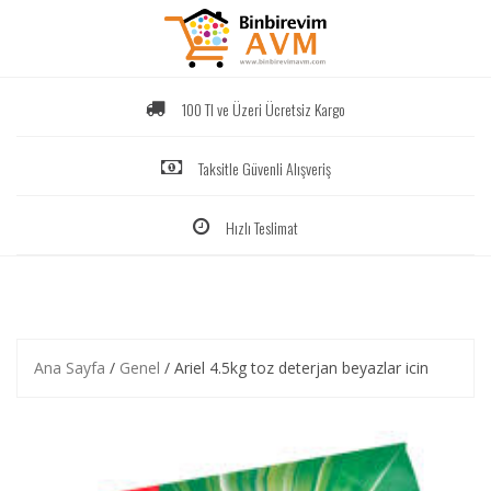
Skip
to
content
100 Tl ve Üzeri Ücretsiz Kargo
Taksitle Güvenli Alışveriş
Hızlı Teslimat
Ana Sayfa
/
Genel
/ Ariel 4.5kg toz deterjan beyazlar icin