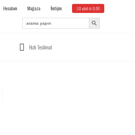
Hesabım
Mağaza
İletişim
0 adet-
₺
0,00
Search Button
Search
for:
Hızlı Teslimat