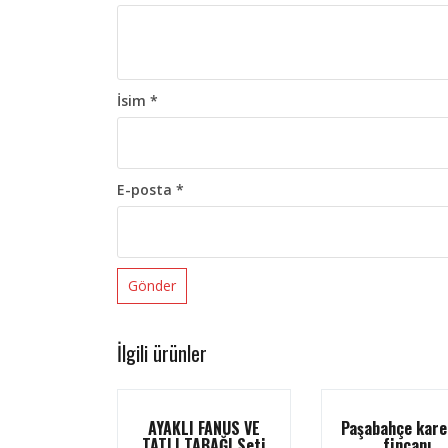
İsim
*
E-posta
*
İlgili ürünler
AYAKLI FANUS VE
Paşabahçe kare
TATLI TABAĞI Seti
fincanı