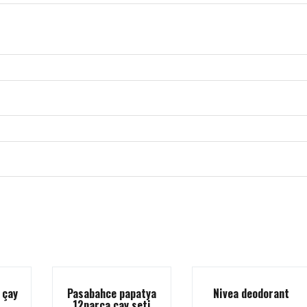
 çay
Pasabahce papatya
Nivea deodorant
12parca cay seti