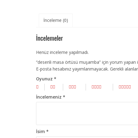
İnceleme (0)
İncelemeler
Henüz inceleme yapılmadı.
“desenli masa örtüsü muşamba” için yorum yapan ilk
E-posta hesabınız yayımlanmayacak.
Gerekli alanla
Oyunuz
*
İncelemeniz
*
İsim
*