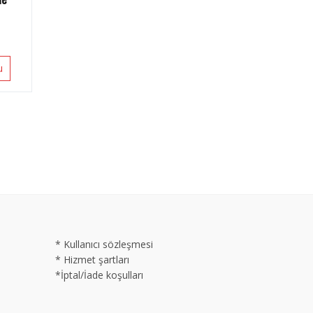
u
* Kullanıcı sözleşmesi
* Hizmet şartları
*İptal/İade koşulları