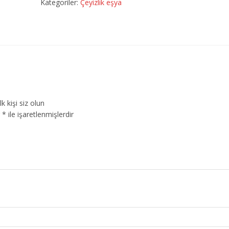
Kategoriler:
Çeyizlik eşya
 kişi siz olun
r
*
ile işaretlenmişlerdir