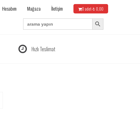
Hesabım
Mağaza
İletişim
0 adet-
₺
0,00
Search Button
Search
for:
Hızlı Teslimat