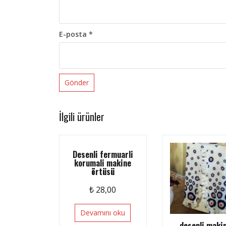
E-posta
*
İlgili ürünler
Desenli fermuarli
korumali makine
örtüsü
₺
28,00
Devamını oku
desenli maki