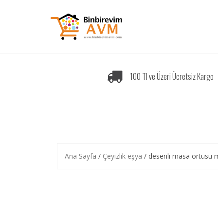
Skip
to
content
100 Tl ve Üzeri Ücretsiz Kargo
Ana Sayfa
/
Çeyizlik eşya
/ desenli masa örtüsü