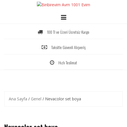
Skip
to
content
100 Tl ve Üzeri Ücretsiz Kargo
Taksitle Güvenli Alışveriş
Hızlı Teslimat
Ana Sayfa
/
Genel
/ Nevacolor set boya
Nevacolor set boya