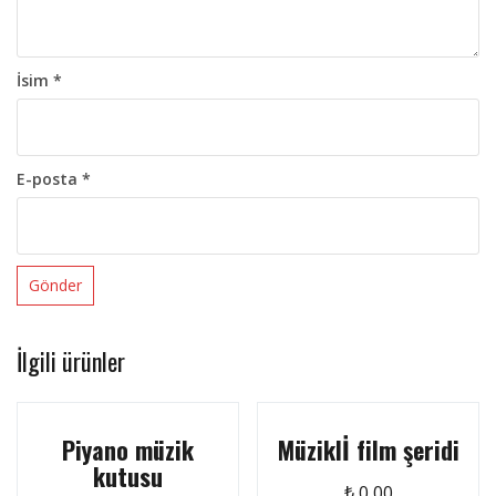
İsim
*
E-posta
*
İlgili ürünler
Piyano müzik
Müziklİ film şeridi
kutusu
₺
0,00