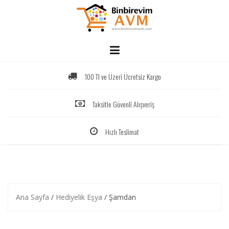
Skip
to
content
100 Tl ve Üzeri Ücretsiz Kargo
Taksitle Güvenli Alışveriş
Hızlı Teslimat
Ana Sayfa
/
Hediyelik Eşya
/ Şamdan